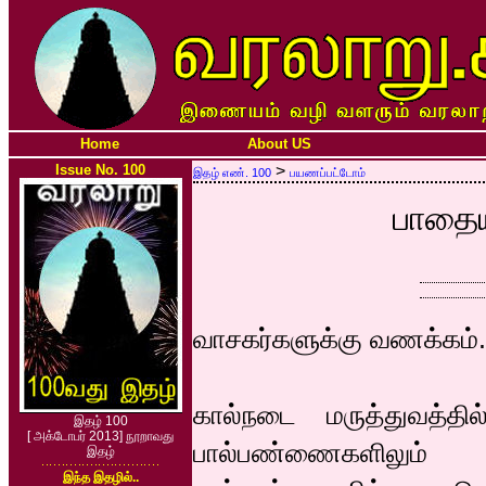
Home
About US
Issue No. 100
>
இதழ் எண். 100
பயணப்பட்டோம்
பாதையி
வாசகர்களுக்கு வணக்கம்.
கால்நடை மருத்துவத்தி
இதழ் 100
[ அக்டோபர் 2013] நூறாவது
பால்பண்ணைகளிலும் பண
இதழ்
இந்த இதழில்..