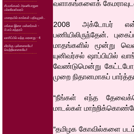
வளாகங்களைக் கேமராவுடன்
சீயமங்கலம் அவனிபாஜன
பல்லவேஸ்வரம்
பாதையில் கால்கள் பதியுமுன்..
2008 அக்டோபர் என்
மங்கல இசை மன்னர்கள் -
பி.எம்.சுந்தரம்
பணியிலிருந்தேன். புகைப
வாசிப்பில் வந்த வரலாறு - 4
மாதங்களில் மூன்று வெவ
வீரமிகு புன்னகையே!
வெற்றிவாகையே!
யுனிவர்சல் ஷாப்பியில் வ
வேண்டுமென்று கேட்டப
முறை நிதானமாகப் பார்த்தா
“நீங்கள் எந்த தேவைக
மாடல்கள் மாற்றிக்கொண்டே
“தமிழக கோவில்களை படம் எ