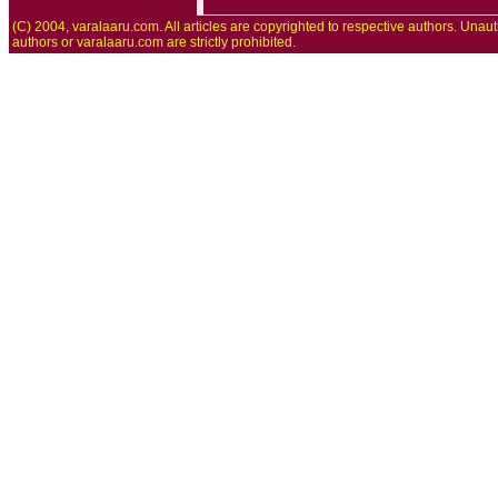
(C) 2004, varalaaru.com. All articles are copyrighted to respective authors. Unaut
authors or varalaaru.com are strictly prohibited.