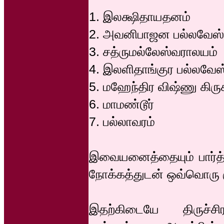
1. இலக்ஷிதாயதனம்
2. அவனிபாஜன பல்லவேஸ்
3. சத்ருமல்லேஸ்வராலயம்
4. இலளிதாங்குர பல்லவேஸ
5. மஹேந்திர விஷ்ணு கிரு
6. மாமண்டூர்
7. பல்லாவரம்
இவையனைத்தையும் பார்த்த
நோக்கத்துடன் ஒவ்வொரு 
இதற்கிடையே திருச்சி