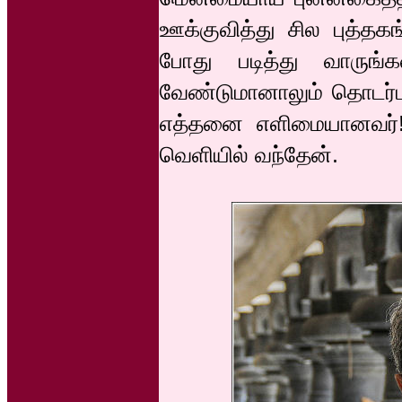
ஊக்குவித்து சில புத்தக
போது படித்து வாருங்க
வேண்டுமானாலும் தொடர்பு
எத்தனை எளிமையானவர்! 
வெளியில் வந்தேன்.