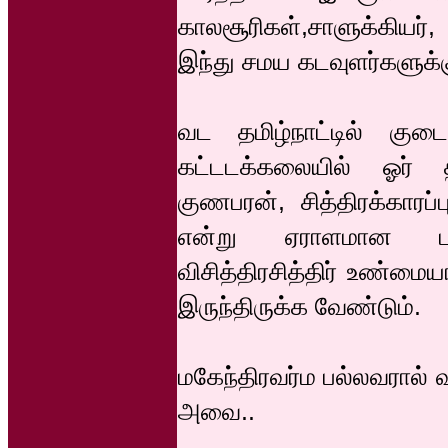
காலசூரிகள்,சாளுக்கியர்,
இந்து சமய கடவுளர்களுக்கும
வட தமிழ்நாட்டில் கு
கட்டடக்கலையில் ஓர் தி
குணபரன், சித்திரக்காரப்
என்று ஏராளமான பட்
விசித்திரசித்திர் உண்ம
இருந்திருக்க வேண்டும்.
மகேந்திரவர்ம பல்லவரால் வ
அவை..