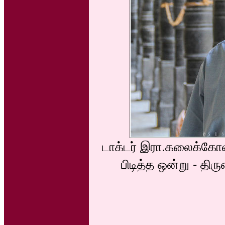
டாக்டர் இரா.கலைக்கோவ
பிடித்த ஒன்று - தி