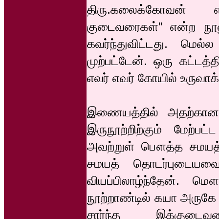
திரு.கலைக்கோவன் என
குடைவரைகள்” என்ற நூ
கவர்ந்துவிட்டது. மெல
முற்பட்டேன். ஒரு கட்டத்த
எவர் எவர் கோயில் உருவாக
இணையத்தில் அதற்கான ப
இருநூற்றிற்கும் மேற்ப
அவற்றுள் பௌத்த சமயத
சமயத் தொடர்புடையவ
வியப்பிலாழ்ந்தேன். ம
நூற்றாண்டில் கயா அருகே 
சார்ந்த இக்குடைவர