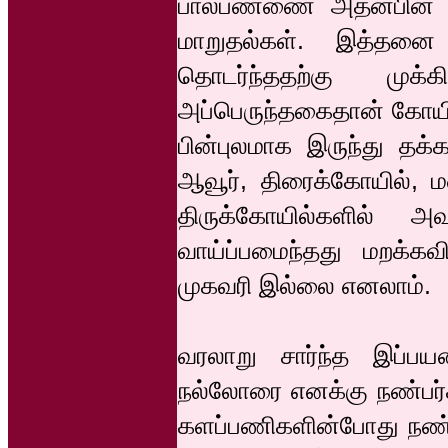
பால்பண்ணை அதன்பின் வ
மாறுதல்கள். இத்தனை 
தொடர்ந்ததற்கு முக்
அப்பெருந்தகைதான் கோய
பின்புலமாக இருந்து தக்க
ஆவூர், திரைக்கோயில், ம
திருக்கோயில்களில் 
வாய்ப்பமைந்தது மறக்க
முகவரி இல்லை எனலாம்.
வரலாறு சார்ந்த இப்
நல்லோரை எனக்கு நண்பர்
களப்பணிகளின்போது நண்பர