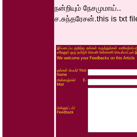
நன்றியும் நேசமுமாய்..
ச.சுந்தரேசன்.this is txt fil
இப்படைப்பு குறித்த தங்கள் கருத்துக்கள் வரவேற்கப்
ஏதேனும் ஒரு தமிழ்ச் செயலி பின்னணி செயல்பாட்டில் 
We welcome your Feedbacks on this Article.
/ Your
தங்கள் பெயர்
Name
/ E-
மின்னஞ்சல்
Mail
/
பின்னூட்டம்
Feedback