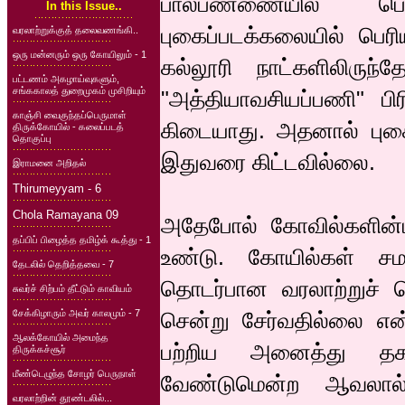
பால்பண்ணையில் பொத
In this Issue..
புகைப்படக்கலையில் பெ
வரலாற்றுக்குத் தலைவணங்கி..
ஒரு மன்னரும் ஒரு கோயிலும் - 1
கல்லூரி நாட்களிலிருந
பட்டணம் அகழாய்வுகளும்,
சங்ககாலத் துறைமுகம் முசிறியும்
"அத்தியாவசியப்பணி" பி
காஞ்சி வைகுந்தப்பெருமாள்
கிடையாது. அதனால் புகைப
திருக்கோயில் - கலைப்படத்
தொகுப்பு
இதுவரை கிட்டவில்லை.
இராமனை அறிதல்
Thirumeyyam - 6
Chola Ramayana 09
அதேபோல் கோவில்களின்ப
தப்பிப் பிழைத்த தமிழ்க் கூத்து - 1
உண்டு. கோயில்கள் சம
தேடலில் தெறித்தவை - 7
தொடர்பான வரலாற்றுச் 
சுவர்ச் சிற்பம் தீட்டும் காவியம்
சேக்கிழாரும் அவர் காலமும் - 7
சென்று சேர்வதில்லை எ
ஆலக்கோயில் அமைந்த
பற்றிய அனைத்து தகவ
திருக்கச்சூர்
மீண்டெழுந்த சோழர் பெருநாள்
வேண்டுமென்ற ஆவலால்
வரலாற்றின் தூண்டலில்...