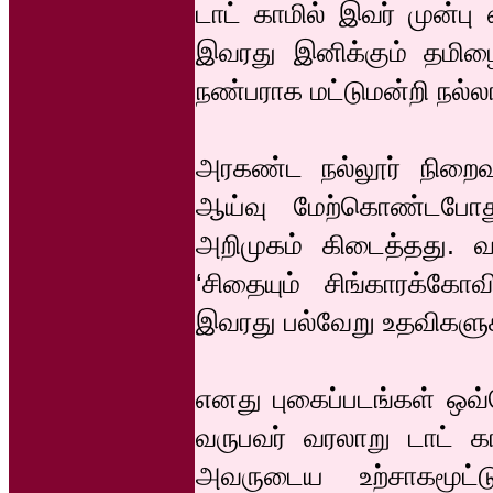
டாட் காமில் இவர் முன்ப
இவரது இனிக்கும் தமிழை
நண்பராக மட்டுமன்றி நல்லா
அரகண்ட நல்லூர் நிறை
ஆய்வு மேற்கொண்டபோது
அறிமுகம் கிடைத்தது. வ
‘சிதையும் சிங்காரக்க
இவரது பல்வேறு உதவிகளுக
எனது புகைப்படங்கள் ஒவ்
வருபவர் வரலாறு டாட் கா
அவருடைய உற்சாகமூட்ட