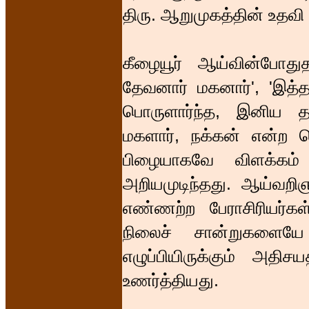
திரு. ஆறுமுகத்தின் உதவ
கீழையூர் ஆய்வின்போத
தேவனார் மகனார்', 'இத்த
பொருளார்ந்த, இனிய த
மகளார், நக்கன் என்ற செ
பிழையாகவே விளக்கம் 
அறியமுடிந்தது. ஆய்வறிஞ
எண்ணற்ற பேராசிரியர்க
நிலைச் சான்றுகளையே 
எழுப்பியிருக்கும் அதி
உணர்த்தியது.