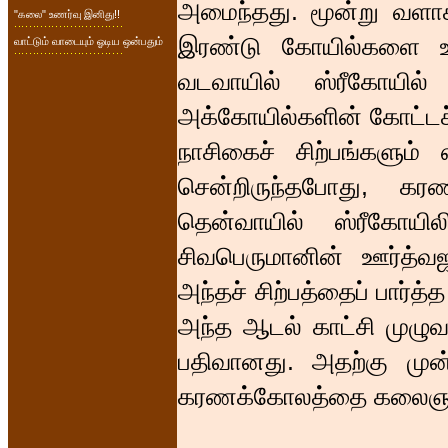
அமைந்தது. மூன்று வளா
"கலை" உணர்வு இனிது!!
இரண்டு கோயில்களை உள்
வாட்டும் வாடையும் ஓடிய ஒன்பதும்
வடவாயில் ஸ்ரீகோயில்
அக்கோயில்களின் கோட்டச
நாசிகைச் சிற்பங்களும்
சென்றிருந்தபோது, கர
தென்வாயில் ஸ்ரீகோய
சிவபெருமானின் ஊர்த்வ
அந்தச் சிற்பத்தைப் பார்த்
அந்த ஆடல் காட்சி முழுவ
பதிவானது. அதற்கு முன
கரணக்கோலத்தை கலைஞர்க