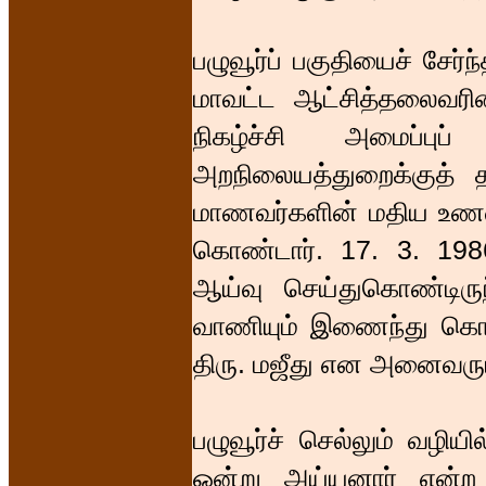
பழுவூர்ப் பகுதியைச் சேர்
மாவட்ட ஆட்சித்தலைவரின்
நிகழ்ச்சி அமைப்புப
அறநிலையத்துறைக்குத் 
மாணவர்களின் மதிய உணவுக்
கொண்டார். 17. 3. 1986
ஆய்வு செய்துகொண்டிர
வாணியும் இணைந்து கொண்
திரு. மஜீது என அனைவரும் ப
பழுவூர்ச் செல்லும் வழியில
ஒன்று அய்யனார் என்ற 