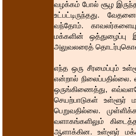
வழக்கம் போல் சூழ இருந்
உட்பட்டிருந்தது. வேத
வந்தோம். காவலர்களையு
மக்களின் ஒத்துழைப்பு 
அலுவலரைத் தொடர்புகொள்
எந்த ஒரு சீரமைப்பும் உள
என்றால் நிலைப்பதில்லை.
ஒருங்கிணைத்து, எவ்வளவே
செயற்பாடுகள் உள்ளூர் 
பெறுவதில்லை. முள்ளிக்கர
வளாகங்களிலும் கிடைத்
ஆளாக்கின. உள்ளூர் மக்