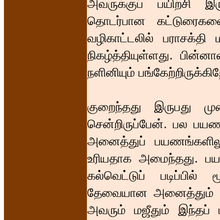
அவருக்குப் பயிற்சி இர
தொடர்பான கட்டுரைகளை 
வழிகாட்டலில் பராசக்தி
நிகழ்த்தியுள்ளது. பின்னா
நளினியும் பங்கேற்றிருக்கிற
குறைந்தது இருபது முற
சென்றிருப்பேன். பல பயண
அனைத்துப் பயணங்களிலும
உரியதாக அமைந்தது. பய
கல்வெட்டுப் படிப்பில் 
தேவையான அனைத்தும் ஏ
அவரும் மஜீதும் இந்தப