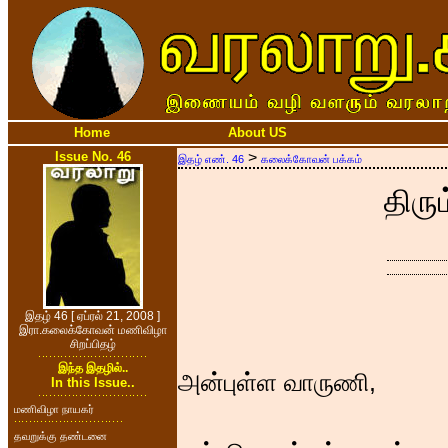
Home
About US
Issue No. 46
>
இதழ் எண். 46
கலைக்கோவன் பக்கம்
திரும
இதழ் 46 [ ஏப்ரல் 21, 2008 ]
இரா.கலைக்கோவன் மணிவிழா
சிறப்பிதழ்
இந்த இதழில்..
அன்புள்ள வாருணி,
In this Issue..
மணிவிழா நாயகர்
தவறுக்கு தண்டனை