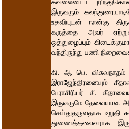
கவலையைப் புரிந்துகொ
இருவரும் கலந்துரையாடி
உதவியுடன் நான்கு திர
கருத்தை அவர் ஏற்று
ஒத்துழைப்பும் கிடைக்கும
வந்திருந்து பணி நிறைவை
கி. ஆ பெ. விசுவநாதம் ம
இராஜேந்திரனையும் சீதால
பேராசிரியர் சீ. கீதாவ
இருவருமே தேவையான அள
செய்துதருவதாக உறுதி கூற
துணைத்தலைவராக இருந