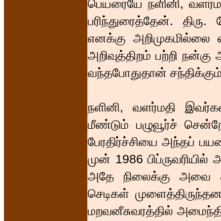
பெயரையே நளினி, வளர்ம
பரிந்துரைத்தேன். திரு
எனக்கு அறிமுகமில்லை 
அறிவுத்திறம் பற்றி நன்கு
வந்தபோதுதான் சந்திக்கும்
நளினி, வளர்மதி இவர்கள
மீண்டும் பழுவூர்ச் சென்
பேரதிர்ச்சியை அந்தப் பயணம
முன் 1986 பிப்ருவரியில்
அதே நிலைக்கு அவை திர
செடிகள் முளைத்திருந்தன.
மறவனீசுவரத்தில் அமைந்த