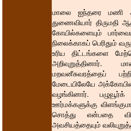
மாலை ஐந்தரை மணி அள
துணைவியார் திருமதி ஆதி
கோயில்களையும் பார்வைய
நிலைக்காகப் பெரிதும் வர
உரிய திட்டங்களை மேற்
அறிவுறுத்தினார். 
மறவனீசுவரத்தைப் பற்
மேடையிலேயே அக்கோயிலை
வழங்கினார். பழுவூர்க
ஊர்மக்களுக்கு விளங்கும
சொத்து என்பதை விள
அவசியத்தையும் வலியுறுத்