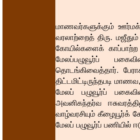
மாணவர்களுக்கும் ஊர்மக்
வரலாற்றைத் திரு. மஜீதும
கோயில்களைக் காப்பாற
மேலப்பழுவூர்ப் பகைவ
தொடங்கிவைத்தார். பேராச
திட்டமிட்டிருந்தபடி மாண
மேலப் பழுவூர்ப் பகைவிட
அவனிகந்தர்வ ஈசுவரத்தி
வாழ்வரசியும் கீழையூர்க் க
மேலப் பழுவூர்ப் பணியில் ஈ