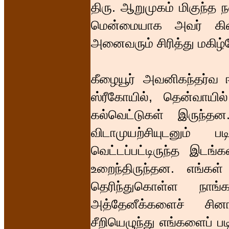
திரு. ஆறுமுகம் மிகுந்த
மென்மையாக அவர் கிண்
அனைவரும் சிரித்து மகிழ்
கீழையூர் அவனிகந்தர்வ
ஸ்ரீகோயில், தென்வாயில
கல்வெட்டுகள் இருந்த
விடாமுயற்சியுடனும் ப
வெட்டப்பட்டிருந்த இடங்
உறைந்திருந்தன. எங்கள
தெரிந்துகொள்ள நாங்
அத்தேனீக்களைச் சி
சீறியெழுந்து எங்களைப் 