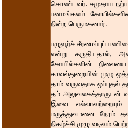
கொண்டவர். சமுதாய நற்பண
பனமங்கலம் கோயில்களி
நின்ற பெருமகனார்.
பழுவூர்ச் சீரமைப்புப் பண
என்று கருதியதால், அ
கோயில்களின் நிலைய
காவல்துறையின் முழு ஒத்
தாம் வருவதாக ஒப்புதல் தந
தம் அலுவலகத்தாருடன் வ
இவை எல்லாவற்றையும் 
மருத்துவமனை நேரம் தவ
நிகழ்ச்சி முழு வடிவம் பெற்