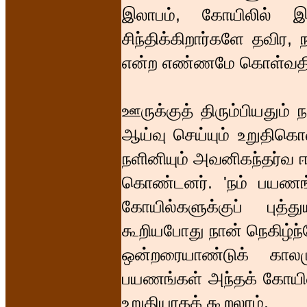
இலாபம், கோயிலில் இ
சிந்திக்கிறார்களே தவிர,
என்ற எண்ணமே கொள்வத
ஊருக்குத் திரும்பியதும் 
ஆய்வு செய்யும் உறுதிகெ
நளினியும் அவனிகந்தர்வ ஈ
கொண்டனர். 'நம் பயணங
கோயில்களுக்குப் புத்
கூறியபோது நான் நெகிழ்ந்
ஒன்றரையாண்டுக் கால
பயணங்கள் அந்தக் கோயில
உறுதியாகக் கூறலாம்.