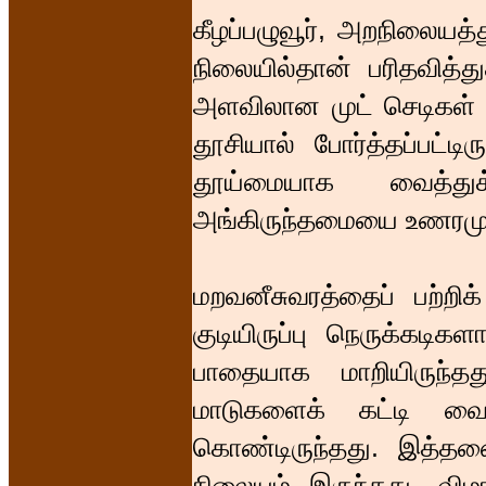
கீழப்பழுவூர், அறநிலையத்த
நிலையில்தான் பரிதவித்து
அளவிலான முட் செடிகள் பட
தூசியால் போர்த்தப்பட்ட
தூய்மையாக வைத்துக
அங்கிருந்தமையை உணரமுட
மறவனீசுவரத்தைப் பற்றிக
குடியிருப்பு நெருக்கடிக
பாதையாக மாறியிருந்த
மாடுகளைக் கட்டி வைக
கொண்டிருந்தது. இத்த
நிலையம் இருந்தது. விம