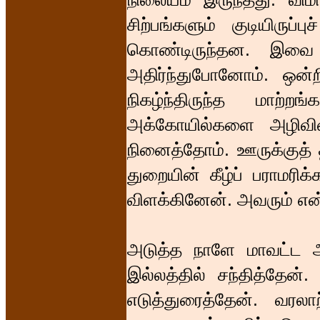
சிற்பங்களும் குடியிருப்பு
கொண்டிருந்தன. இவை 
அதிர்ந்துபோனோம். ஒன்
நிகழ்ந்திருந்த மாற்
அக்கோயில்களை அழிவின்
நினைத்தோம். ஊருக்குத் 
துறையின் கீழ்ப் பராமரிக
விளக்கினேன். அவரும் என்ன
அடுத்த நாளே மாவட்ட ஆ
இல்லத்தில் சந்தித்தேன
எடுத்துரைத்தேன். வரல