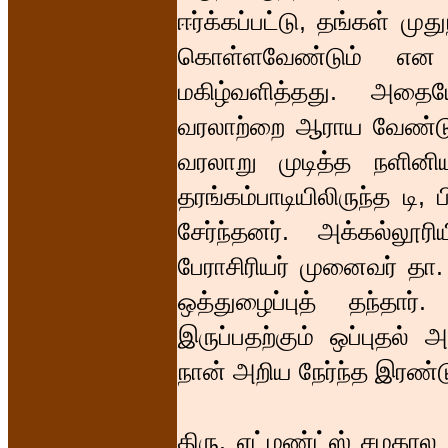
ஈர்க்கப்பட்டு, தங்கள் மு
கொள்ளவேண்டும் என 
மகிழ்வளித்தது. அதைய
வரலாற்றை ஆராய வேண்டும
வரலாறு முடித்த நளினி
தரங்கம்பாடியிலிருந்த டி, 
சேர்ந்தனர். அக்கல்லூ
பேராசிரியர் முனைவர் தா.
ஒத்துழைப்புத் தந்தார
இருப்பதற்கும் ஒப்புதல்
நான் அறிய நேர்ந்த இரண்ட
திரு. எட்மண்ட்ஸ் சமகால 