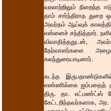
வரலாற்றிலும் நிறைந்த ஈ
தாம் சார்ந்திராத துறை 
அவர்தம் ஆய்வுக் காலத்தி
என்னைச் சந்தித்தார். நளி
விவாதித்ததுடன், அவ
தேர்வாளர்களை அழைக
கலந்துரையாடினார்.
கடந்த இருபதாண்டுகளி
எண்ணிக்கை ஐம்பதைத் தா
திரு. தா. எட்மண்ட்ஸ் ப
கேட்டறிந்தவர்களாக, அர.