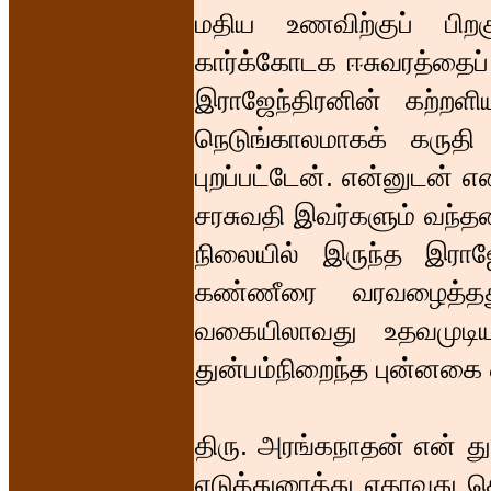
மதிய உணவிற்குப் பிற
கார்க்கோடக ஈசுவரத்தைப
இராஜேந்திரனின் கற்றள
நெடுங்காலமாகக் கருத
புறப்பட்டேன். என்னுடன் எ
சரசுவதி இவர்களும் வந்தனர
நிலையில் இருந்த இராஜே
கண்ணீரை வரவழைத்தது.
வகையிலாவது உதவமுடிய
துன்பம்நிறைந்த புன்னகை 
திரு. அரங்கநாதன் என் து
எடுத்துரைத்து ஏதாவது செ