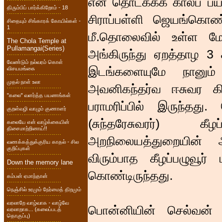
என் தொடக்கக் காலப் பயண
திரும்பிப் பார்க்கிறோம் - 18
சிராப்பள்ளி ஜெயங்கொண்
சிதையும் சிங்காரக் கோயில்கள் -
1
மீ.தொலைவில் உள்ள மே
The Chola Temple at
Pullamangai(Series)
அங்கிருந்து ஏறத்தாழ 3 க
வேண்டும் நல்வரம் கொள்
இடங்களையுமே நானும் எ
விசயமங்கை
முதல் நாள் உலா
அவனிகந்தர்வ ஈசுவர கி
"கலை" வளர்த்த பயணங்கள்
பராமரிப்பில் இருந்தது
குறள்வழி வாழும் குணாளர்
(சுந்தரேசுவரர்) கீ
கலையே என் வாழ்க்கையின்
திசைமாற்றினாய்!!
அறநிலையத்துறையின் ஆ
வணக்கத்துக்குரிய காதல் - சில
குறிப்புகள்
விரும்பாத கீழப்பழுவூர
Down the memory lane
கொண்டிருந்தது.
கம்பன் ஏமாந்தான்
நெஞ்சில் உரமும் நேர்மைத் திறமும்
வரலாறே வாழ்வாக - வாழ்வே
பொன்னியின் செல்வன் த
வரலாறாக... (கலைப்படத்
தொகுப்பு)