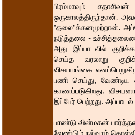
பிரம்மாவும் சதாசி
ஒருகாலத்திருந்தான். அவன
"தலை"க்கனமுற்றான். அப்
நடுத்தலை - உச்சித்தலையை
அது இப்பாடலில் குறிக்க
செய்த வரலாறு குறிக்
விசயமங்கை எனப்பெறுகிற
பணி செய்து, வேண்டிய வர
காணப்படுகிறது. விசயனாக
இப்பேர் பெற்றது. அப்பாட
பாண்டு வின்மகன் பார்த்த
வேண்டும் நல்வரம் கொள்