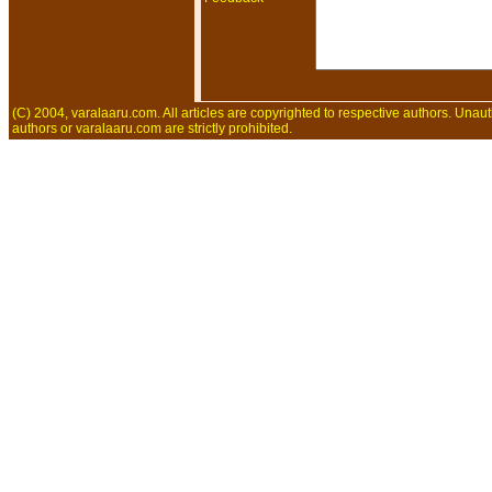
(C) 2004, varalaaru.com. All articles are copyrighted to respective authors. Unaut
authors or varalaaru.com are strictly prohibited.