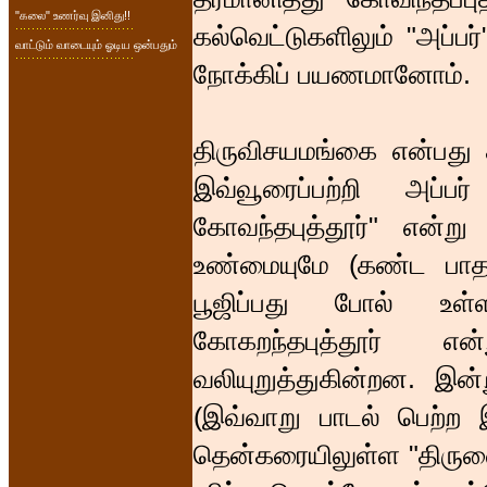
"கலை" உணர்வு இனிது!!
கல்வெட்டுகளிலும் "அப்பர
வாட்டும் வாடையும் ஓடிய ஒன்பதும்
நோக்கிப் பயணமானோம்.
திருவிசயமங்கை என்பது 
இவ்வூரைப்பற்றி அப்பர
கோவந்தபுத்தூர்" என்று க
உண்மையுமே (கண்ட பாத ச
பூஜிப்பது போல் உள்ள
கோகறந்தபுத்தூர்
வலியுறுத்துகின்றன. இன்
(இவ்வாறு பாடல் பெற்ற
தென்கரையிலுள்ள "திரு