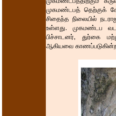
முகமண்டபத்திற்கும் கரு
முகமண்டபத் தெற்குக் கோட
சிதைந்த நிலையில் நடராஜ
உள்ளது. முகமண்டப வடக்
பிச்சாடனர், துர்கை மற
ஆகியவை காணப்படுகின்