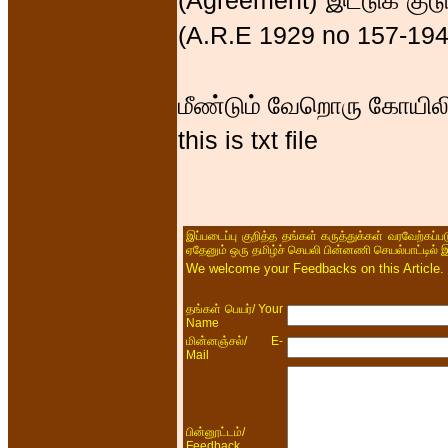
(Agreement) இட்டுக் கு
(A.R.E 1929 no 157-194
மீண்டும் வேறொரு கோயிலில
this is txt file
இப்படைப்பு குறித்த தங்கள் கருத்துக்கள் வரவேற்கப்
ஏதேனும் ஒரு தமிழ்ச் செயலி பின்னணி செயல்பாட்டில் 
We welcome your Feedbacks on this Article.
/ Your
தங்கள் பெயர்
Name
/ E-
மின்னஞ்சல்
Mail
/
பின்னூட்டம்
Feedback