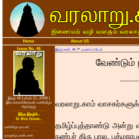
Home
About US
Issue No. 46
>
இதழ் எண். 46
பயணப்பட்டோம்
வேண்டும்
இதழ் 46 [ ஏப்ரல் 21, 2008 ]
வரலாறு.காம் வாசகர்களுக்க
இரா.கலைக்கோவன் மணிவிழா
சிறப்பிதழ்
இந்த இதழில்..
In this Issue..
தமிழ்ப்புத்தாண்டு அன்று
மணிவிழா நாயகர்
நண்பர் திரு பால. பத்மநா
தவறுக்கு தண்டனை