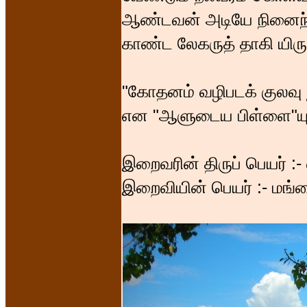
ஆண்டவன் அடியே நினைந
காண்ட லேகருத் தாகி யிர
"கோதனம் வழிபடக் குலவ
என "ஆளுடைய பிள்ளை"யும் 
இறைவரின் திருப் பெயர் :-
இறைவியின் பெயர் :- மங்