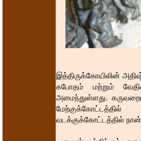
இத்திருக்கோயிலின் அதிஷ்
கபோதம் மற்றும் வேதி
அமைந்துள்ளது. கருவறையின
மேற்குக்கோட்டத்தி
வடக்குக்கோட்டத்தில் நான