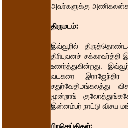
அவர்களுக்கு அணிகலன்க
திருமடம்:
இவ்வூரில் திருத்தொண
திரிபுவனச் சக்கரவர்த்த
உணர்த்துகின்றது. இவ்வூ
வடகரை இராஜேந்திர ச
சதுர்வேதிமங்கலத்து வி
மூன்றாங் குலோத்துங்க
இன்னம்பர் நாட்டு விசய மங
பிறசெய்திகள்: