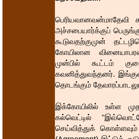
பெரியவானவன்மாதேவி சத
அச்சபையார்க்குப் பெருங்க
கூடுவதற்குமுன் தட்டழி
கோயிலான வினையாபரண
முன்பில் கூட்டம் குற
கவனித்துவந்தனர். இங்கு
தொடங்கும் தேவாரப்பாடலு
இக்கோயிலில் உள்ள மு
கல்வெட்டில் "இவ்வொட
செய்வித்துக் கொள்ளவு