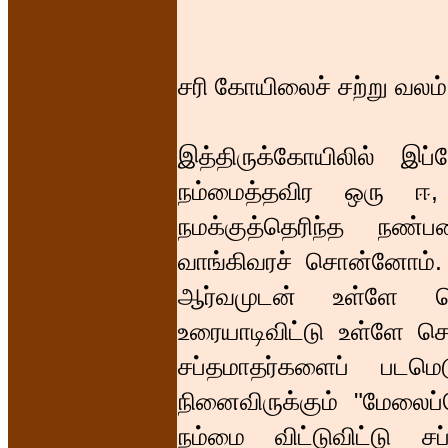
சரி கோயிலைச் சற்று வலம
இத்திருக்கோயிலில் இப
நம்மைத்தவிர ஒரு ஈ
நமக்குத்தெரிந்த நண்
வாங்கிவரச் சொன்னோம். 
ஆர்வமுடன் உள்ளே செ
உரையாடிவிட்டு உள்ளே செ
சப்தமாதர்களைப் படமெடு
நினைவிருக்கும் "மேலைப
நம்மை விட்டுவிட்டு 