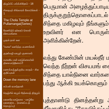
திரும்பிப் பார்க்கிறோம் - 18
பெருமான் அழைத்துப்பாடிய
சிதையும் சிங்காரக் கோயில்கள் -
திருக்குறுந்தொகைப்பாடல
1
The Chola Temple at
சிந்தை மகிழவும் நீங்களும
Pullamangai(Series)
உறவினர் என பொருள்
வேண்டும் நல்வரம் கொள்
விசயமங்கை
அளிக்கின்றேன்.
முதல் நாள் உலா
"கலை" வளர்த்த பயணங்கள்
குறள்வழி வாழும் குணாளர்
வந்து கேண்மின் மயல்தீர் 
கலையே என் வாழ்க்கையின்
திசைமாற்றினாய்!!
வெந்த நீற்றன் விசயமங் கை
வணக்கத்துக்குரிய காதல் - சில
சிந்தை யால்நினை வார்க
குறிப்புகள்
Down the memory lane
பந்து ஆக்கி உயக்கொளும
கம்பன் ஏமாந்தான்
நெஞ்சில் உரமும் நேர்மைத் திறமும்
புத்தாண்டு தினத்தன்று
வரலாறே வாழ்வாக - வாழ்வே
வரலாறாக... (கலைப்படத்
தொகுப்பு)
தீர்மானித்து "கோவிந்தப்ப