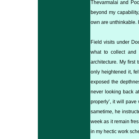
Thevarmalai and Poov
beyond my capability
own are unthinkable. 
Field visits under Do
what to collect and 
architecture. My first
only heightened it, fel
exposed the depthness
never looking back at
properly’, it will pav
sametime, he instructe
week as it remain fre
in my hectic work sch