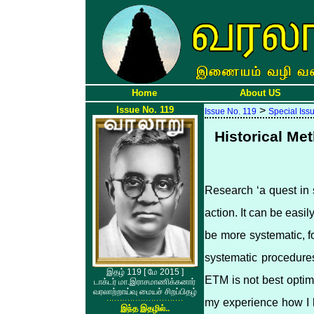
Home
About US
Issue No. 119
>
Issue No. 119
Special Iss
Historical Me
Research ‘a quest in 
action. It can be easi
be more systematic, f
systematic procedures
இதழ் 119 [ மே 2015 ]
ETM is not best optimiz
டாக்டர் மா.இராசமாணிக்கனார்
வரலாற்றாய்வு மையச் சிறப்பிதழ்
my experience how I h
இந்த இதழில்..