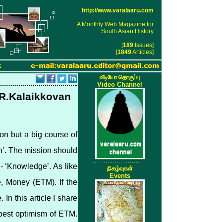
http://www.varalaaru.com
A Monthly Web Magazine for
South Asian History
[
189
Issues]
[
1849
Articles]
k
வீடியோ தொகுப்பு
Video Channel
.R.Kalaikkovan
on but a big course of
th’. The mission should
- ‘Knowledge’. As like
நிகழ்வுகள்
Events
e, Money (ETM). If the
 In this article I share
 best optimism of ETM.