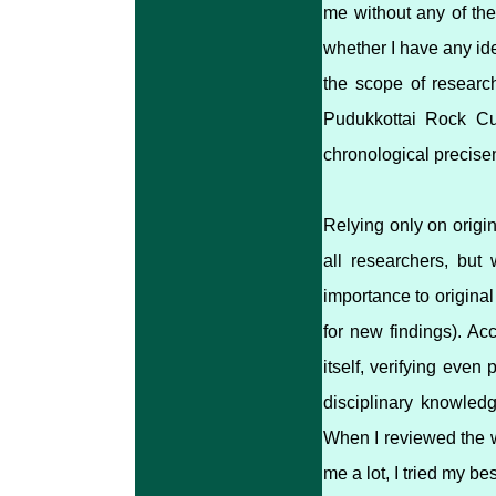
me without any of the
whether I have any ide
the scope of research
Pudukkottai Rock Cut
chronological precisen
Relying only on origin
all researchers, but
importance to original
for new findings). Acc
itself, verifying even
disciplinary knowledg
When I reviewed the w
me a lot, I tried my be