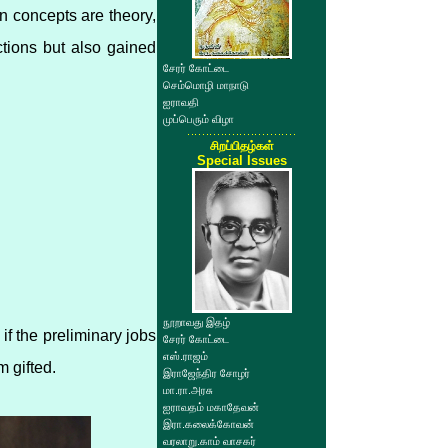
n concepts are theory,
ctions but also gained
சேரர் கோட்டை
செம்மொழி மாநாடு
ஐராவதி
முப்பெரும் விழா
சிறப்பிதழ்கள்
Special Issues
நூறாவது இதழ்
 if the preliminary jobs
சேரர் கோட்டை
எஸ்.ராஜம்
m gifted.
இராஜேந்திர சோழர்
மா.ரா.அரசு
ஐராவதம் மகாதேவன்
இரா.கலைக்கோவன்
வரலாறு.காம் வாசகர்