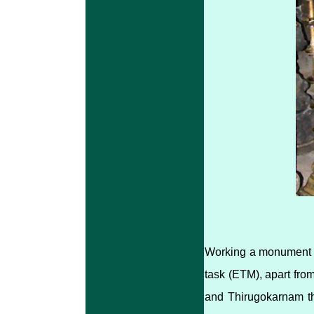
Working a monument is
task (ETM), apart fro
and Thirugokarnam th