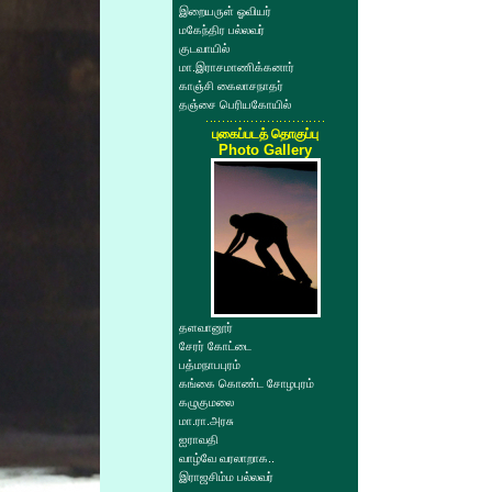
இறையருள் ஓவியர்
மகேந்திர பல்லவர்
குடவாயில்
மா.இராசமாணிக்கனார்
காஞ்சி கைலாசநாதர்
தஞ்சை பெரியகோயில்
புகைப்படத் தொகுப்பு
Photo Gallery
தளவானூர்
சேரர் கோட்டை
பத்மநாபபுரம்
கங்கை கொண்ட சோழபுரம்
கழுகுமலை
மா.ரா.அரசு
ஐராவதி
வாழ்வே வரலாறாக..
இராஜசிம்ம பல்லவர்