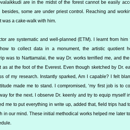
alaikkudi are in the midst of the forest cannot be easily ac
, besides, some are under priest control. Reaching and worki
It was a cake-walk with him.
ctor are systematic and well-planned (ETM). I learnt from him th
how to collect data in a monument, the artistic quotient 
 trip was to Narttamalai, the way Dr. works terrified me, and the
t as at the foot of the Everest. Even though sketched by Dr. earli
 of my research. Instantly sparked, Am I capable? I felt blan
titude made me to stand. I compromised, ‘my first job is to col
e way for the next. I observe Dr. keenly and try to equip myself 
d me to put everything in write up, added that, field trips had 
sh in our mind. These initial methodical works helped me later t
edule.