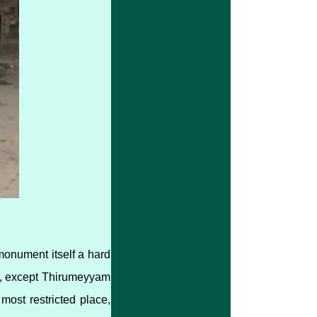
monument itself a hard
dy, except Thirumeyyam
ost restricted place,