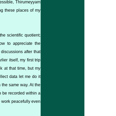
cessible, Thirumeyyam
ng these places of my
e scientific quotient;
how to appreciate the
 discussions after that
er itself, my first trip
k at that time, but my
lect data let me do it
in the same way. At the
to be recorded within a
o work peacefully even