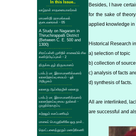
In this Issue..
Besides, I have certa
வாழ்நாள் சாதனையாளர்கள்
for the sake of theor
மாமண்டூர் நரசமங்கலக்
குடைவரைகள் - 05
applied knowledge in 
A Study on Nagaram in
Thiruchirappalli District
(Between C. E. 500 and
Historical Research i
1300)
a) selection of topic
சிராப்பள்ளி முசிறிச் சாலையில் சில
கண்டுபிடிப்புகள் - 2
b) collection of sourc
திருக்கடவூர் திருமயானம்
c) analysis of facts an
டாக்டர் மா. இராசமாணிக்கனார்
வரலாற்றாய்வு மையம் - ஓர்
அறிமுகம்
d) synthesis of facts.
வரலாறு ஆய்விதழின் வரலாறு
டாக்டர் மா. இராசமாணிக்கனார்
All are interlinked, la
வரலாற்றாய்வு மைய நூல்கள் -
முழுத்தொகுப்பு
are successful and als
கற்றலும் களப்பணியும்
மாலைப் பொழுதினிலே ஒரு நாள்..
தொட்டனைத்தூறும் மணற்கேணி