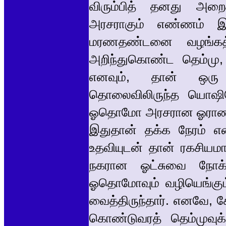
விரும்பித் தனது அறை
அரசராகும் எண்ணம் இ
மரணதண்டனை வழங்கத் 
அறிந்துகொண்ட தெம்மு
எனவும், தான் ஒரு த
தொலைவிலிருந்த யொஷின
ஓதொமோ அரசரான ஓராண்டுக
இதுதான் தக்க நேரம் எ
உதவியுடன் தான் ரகசியம
நகரான ஓட்சுவை நோக்கிச
ஓதொமோவும் வழியெங்கும்
வைத்திருந்தார். எனவே, க
கொண்டுவரத் தெம்முவுக்