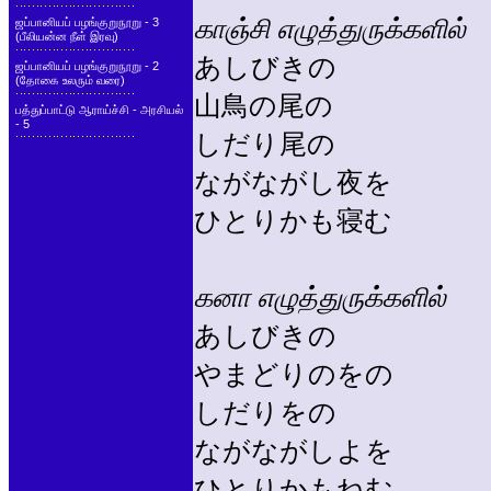
காஞ்சி எழுத்துருக்களில்
ஜப்பானியப் பழங்குறுநூறு - 3
(பீலியன்ன நீள் இரவு)
あしびきの
ஜப்பானியப் பழங்குறுநூறு - 2
(தோகை உலரும் வரை)
山鳥の尾の
பத்துப்பாட்டு ஆராய்ச்சி - அரசியல்
- 5
しだり尾の
ながながし夜を
ひとりかも寝む
கனா எழுத்துருக்களில்
あしびきの
やまどりのをの
しだりをの
ながながしよを
ひとりかもねむ