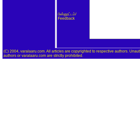
/
பின்னூட்டம்
Feedback
(C) 2004, varalaaru.com. All articles are copyrighted to respective authors. Unaut
authors or varalaaru.com are strictly prohibited.