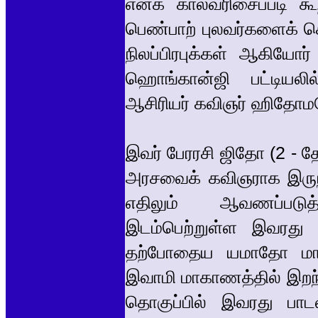
எனக் காலவரிசைப்படி கூ
பெண்பாற் புலவர்களைக் கொ
நிலப்பிரபுக்கள் ஆகியோர்
ஹொங்கான்ஜி பட்டியலில்
ஆசிரியர் கவிஞர் ஹிதோம
இவர் பேரரசி ஜிதோ (2 - 
அரசவைக் கவிஞராக இருந்தவர
எதிலும் ஆவணப்படுத
இடம்பெற்றுள்ள இவரது 
தற்போதைய யமாதோ மாகா
இவாமி மாகாணத்தில் இறந்
தொகுப்பில் இவரது ப