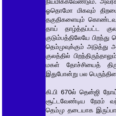
நியமிக்கவேண்டும். அவர
ஓதொமோ மிகவும் திறமைய
தகுதிகளையும் கொண்டவ
தாய் தாழ்த்தப்பட்ட க
குடும்பத்திலேயே பிறந்த
தெம்முவுக்கும் அடுத்து
குலத்தில் பிறந்திருந்தா
மகள் தோச்சியைத் திரும
இதுபோன்று பல பெருந்திண
கி.பி 670ல் தென்ஜி நோய
சூட்டவேண்டிய நேரம் வந
தெம்மு தடையாக இருப்