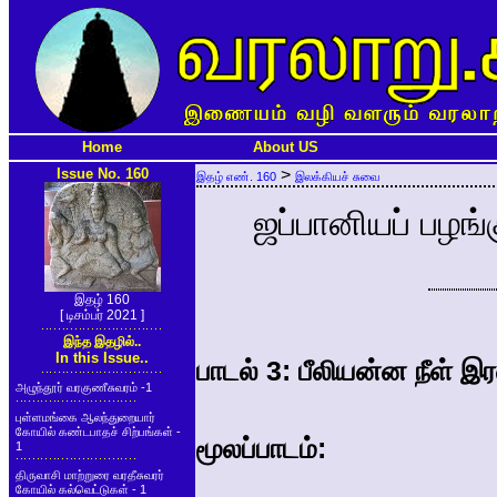
Home
About US
Issue No. 160
>
இதழ் எண். 160
இலக்கியச் சுவை
ஜப்பானியப் பழங்க
இதழ் 160
[ டிசம்பர் 2021 ]
இந்த இதழில்..
In this Issue..
பாடல் 3: பீலியன்ன நீள் இர
அழுந்தூர் வரகுணீசுவரம் -1
புள்ளமங்கை ஆலந்துறையார்
கோயில் கண்டபாதச் சிற்பங்கள் -
மூலப்பாடம்:
1
திருவாசி மாற்றுரை வரதீசுவரர்
கோயில் கல்வெட்டுகள் - 1