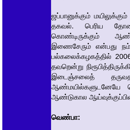
ஜப்பானுக்கும் மயிலுக்கு
தகவல். பெரிய தோக
கொண்டிருக்கும் ஆண
இணைசேரும் என்பது நம
பல்கலைக்கழகத்தில் 200
தவறென்று நிரூபித்திருக
இடைஞ்சலைத் தரு
ஆண்மயில்களுடனேயே ப
ஆண்டுகால ஆய்வுக்குப்பின்
வெண்பா: