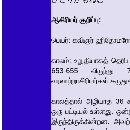
ஆசிரியர் குறிப்பு:
பெயர்: கவிஞர் ஹிதோமர
காலம்: உறுதியாகத் தெரிய
653-655 லிருந்து 
வரலாற்றாசிரியர்கள் கருதுக
காலத்தால் அழியாத 36 க
ஒரு பட்டியல் உள்ளது. ஒன
இருந்திருக்கின்றன. அவ