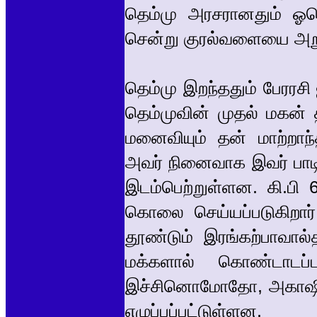
தெம்மு அரசரானதும் ஓத
சென்று குரல்வளையை அற
தெம்மு இறந்ததும் பேரரச
தெம்முவின் முதல் மகன்
மனைவியும் தன் மாற்றாந
அவர் நினைவாக இவர் பாடி
இடம்பெற்றுள்ளன. கி.பி 
கொலை செய்யப்படுகிறார
தூண்டும் இரங்கற்பாவால்
மக்களால் கொண்டாடப்
இச்சினொமோதோ, அகாஷி எ
எழுப்பப்பட்டுள்ளன.