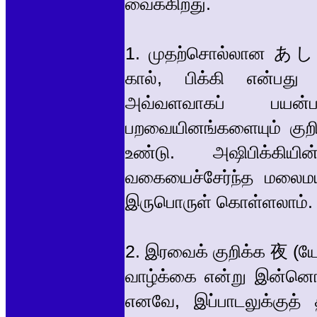
வைக்கிறது.
1. முதற்சொல்லான あしび
கால், பிக்கி என்பது
அவ்வளவாகப் பயன்பட
பறவையினங்களையும் குற
உண்டு. அஷிபிக்கி
வகையைச்சேர்ந்த மலைமய
இருபொருள் கொள்ளலாம்.
2. இரவைக் குறிக்க 夜 (யோ
வாழ்க்கை என்று இன்னொரு
எனவே, இப்பாடலுக்குத் 