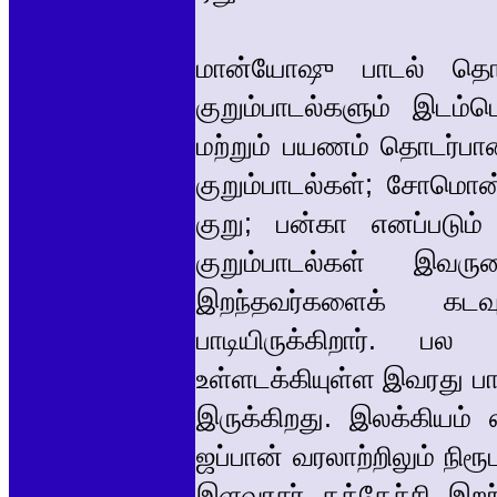
மான்யோஷு பாடல் தொகு
குறும்பாடல்களும் இடம்ப
மற்றும் பயணம் தொடர்பான
குறும்பாடல்கள்; சோமொன்
குறு; பன்கா எனப்படும்
குறும்பாடல்கள் இவர
இறந்தவர்களைக் கடவு
பாடியிருக்கிறார். பல
உள்ளடக்கியுள்ள இவரது பா
இருக்கிறது. இலக்கியம் 
ஜப்பான் வரலாற்றிலும் நி
இளவரசர் தக்கேச்சி இறந