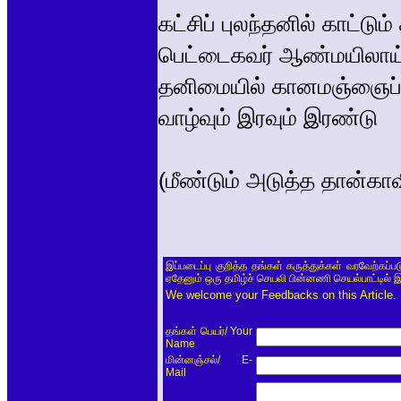
கட்சிப் புலந்தனில் காட்டும
பெட்டைகவர் ஆண்மயிலாய் அ
தனிமையில் கானமஞ்ஞைப் ப
வாழ்வும் இரவும் இரண்டு
(மீண்டும் அடுத்த தான்காவி
இப்படைப்பு குறித்த தங்கள் கருத்துக்கள் வரவேற்கப்
ஏதேனும் ஒரு தமிழ்ச் செயலி பின்னணி செயல்பாட்டில் 
We welcome your Feedbacks on this Article.
/ Your
தங்கள் பெயர்
Name
/ E-
மின்னஞ்சல்
Mail