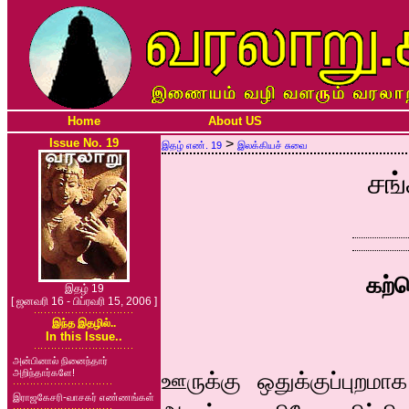
Home
About US
Issue No. 19
>
இதழ் எண். 19
இலக்கியச் சுவை
சங்
கற்
இதழ் 19
[ ஜனவரி 16 - பிப்ரவரி 15, 2006 ]
இந்த இதழில்..
In this Issue..
அன்பினால் நினைந்தார்
அறிந்தார்களே!
ஊருக்கு ஒதுக்குப்புறம
இராஜகேசரி-வாசகர் எண்ணங்கள்