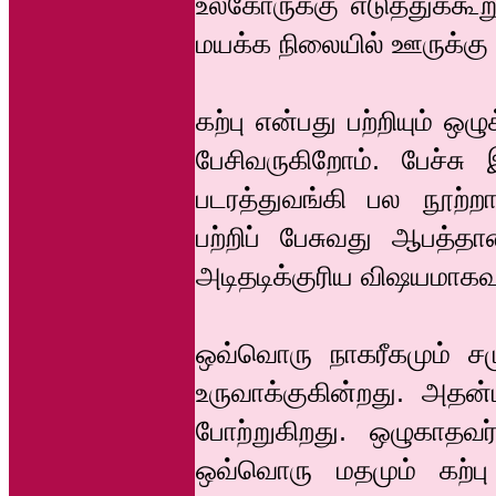
உலகோருக்கு எடுத்துக்க
மயக்க நிலையில் ஊருக்கு வ
கற்பு என்பது பற்றியும் ஒழ
பேசிவருகிறோம். பேச்சு 
படரத்துவங்கி பல நூற்ற
பற்றிப் பேசுவது ஆபத்த
அடிதடிக்குரிய விஷயமாகவு
ஒவ்வொரு நாகரீகமும் ச
உருவாக்குகின்றது. அதன்
போற்றுகிறது. ஒழுகாதவர
ஒவ்வொரு மதமும் கற்பு ப