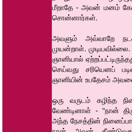
மீறாதே - அவன் மனம் கோணு
சொன்னார்கள்.
அவளும் அவ்வாறே நடக
முயன்றாள். முடியவில்லை
ஞானியால் ஏற்றப்பட்டிருந
செய்வது சரியெனப் படி
ஞானியின் உபதேசம் அவளை 
ஒரு வருடம் கழிந்த ந
வேண்டினாள் - "நான் தி
அந்த நேசத்தின் நினைப்பா
நான் அவன் தீண்டுவத