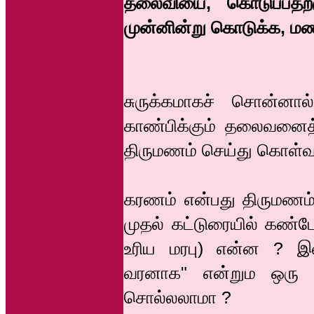
தலைவியை, கொடுப்பதற்
முன்னின்று கொடுக்க, ம
சுருக்கமாகச் சொன்னால
காண்பிக்கும் தலைவனைத்
திருமணம் செய்து கொள்வத
கரணம் என்பது திருமணம்
முதல் கட்டுரையில் கண்ட
உரிய மரபு) என்ன ? இன்
வரனாக" என்றும ஒரு 
சொல்லலாமா ?