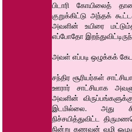
பிடாரி கோயிலைத் தா
குறுக்கிட்டு அந்தக் கூட
அவளின் உயிரை மட்டும்
எப்போதோ இறந்துவிட்டிருந
அவள் எப்படி ஒழுக்கக் 
சந்திர சூரியர்கள் சாட்சி
ஊரார் சாட்சியாக அவளுக
அவளின் விருப்பங்களுக்
இடமில்லை. அது சிற
நிச்சயித்துவிட்ட திருமண
நின்று கணவன் வழி ஒழுக