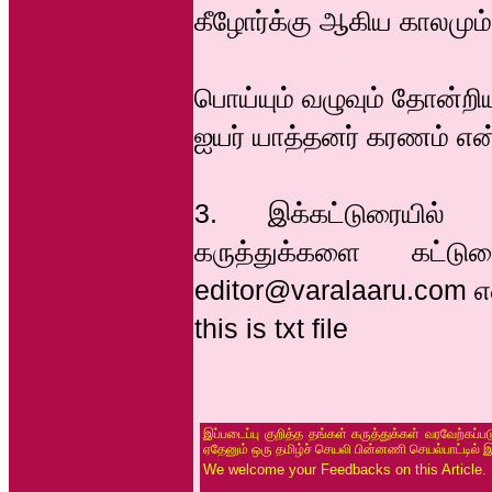
கீழோர்க்கு ஆகிய காலமும
பொய்யும் வழுவும் தோன்றிய
ஐயர் யாத்தனர் கரணம் என
3. இக்கட்டுரையில் கூ
கருத்துக்களை கட்டுர
editor@varalaaru.com என
this is txt file
இப்படைப்பு குறித்த தங்கள் கருத்துக்கள் வரவேற்கப்
ஏதேனும் ஒரு தமிழ்ச் செயலி பின்னணி செயல்பாட்டில் 
We welcome your Feedbacks on this Article.