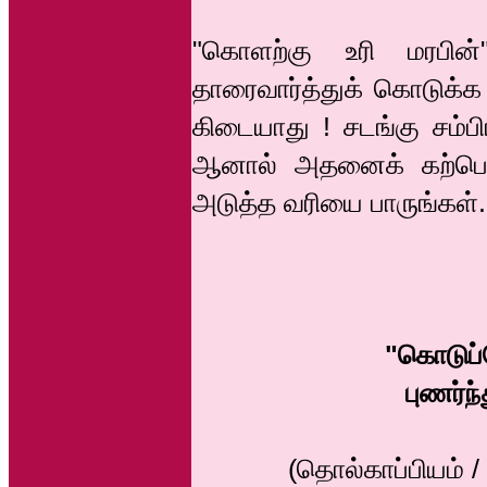
"கொளற்கு உரி மரபின
தாரைவார்த்துக் கொடுக்க
கிடையாது ! சடங்கு சம்ப
ஆனால் அதனைக் கற்பென்
அடுத்த வரியை பாருங்கள்.
"கொடுப்
புணர்
(தொல்காப்பியம் /