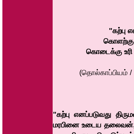
"கற்பு
கொளற்கு 
கொடைக்கு உரி
(தொல்காப்பியம் /
"கற்பு எனப்படுவது திர
மரபினை உடைய தலைவன்,