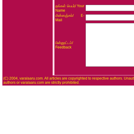
/ Your
தங்கள் பெயர்
Name
/ E-
மின்னஞ்சல்
Mail
/
பின்னூட்டம்
Feedback
(C) 2004, varalaaru.com. All articles are copyrighted to respective authors. Unaut
authors or varalaaru.com are strictly prohibited.