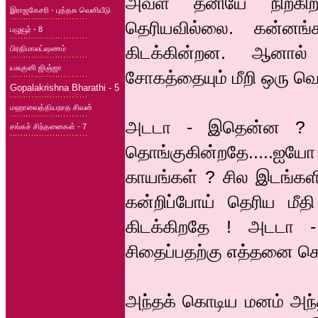
அவள் தனியே நிற்கி
இராஜகேசரி - புத்தக வெளியீடு
தெரியவில்லை. கன்னங்க
பழுவூர் - 8
கிடக்கின்றன. ஆனால
பிரதிமாலட்ஷணம்
யசுகுனி ஜிஞ்ஜா
சோகத்தையும் மீறி ஒரு வெற
Gopalakrishna Bharathi - 5
மஹாவைத்தியநாத சிவன்
அடடா - இதென்ன ? அவ
சங்கச் சிந்தனைகள் - 7
தொங்குகின்றதே.....ஐய
காயங்கள் ? சில இடங்களில
கன்றிப்போய் தெரிய மீதி
கிடக்கிறதே ! அடடா 
சிதைப்பதற்கு எத்தனை கொ
அந்தக் கொடிய மனம் அந்த