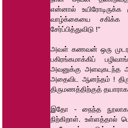
என்னால் உயிரோடிருக்க 
வாழ்க்கையை சகிக்க
சேர்ப்பித்துவிடு !"
அவள் கணவன் ஒரு முடர
பகிரங்கமாக்கிப் பழிவா
அவனுக்கு அளவுகடந்த ஆன
அதைவிட ஆனந்தம் ! திருப
திருமணத்திற்குத் தயாராக
இதோ - நைந்த நூலாக 
நிற்கிறாள். உள்ளத்தால்