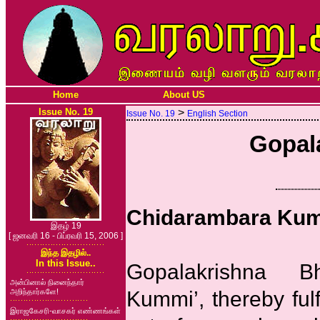
Home
About US
Issue No. 19
>
Issue No. 19
English Section
Gopala
Chidarambara Ku
இதழ் 19
[ ஜனவரி 16 - பிப்ரவரி 15, 2006 ]
இந்த இதழில்..
In this Issue..
Gopalakrishna B
அன்பினால் நினைந்தார்
அறிந்தார்களே!
Kummi’, thereby ful
இராஜகேசரி-வாசகர் எண்ணங்கள்