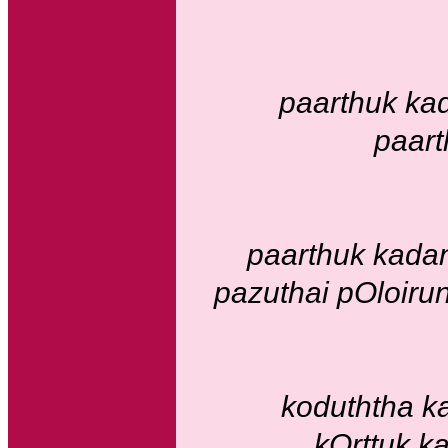
paarthuk ka
paar
paarthuk kad
pazuthai pOloir
koduththa 
kOrttuk k