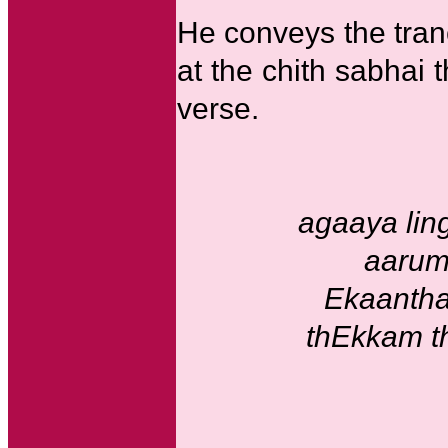
He conveys the tran
at the chith sabhai 
verse.
agaaya lin
aarum
Ekaanth
thEkkam t