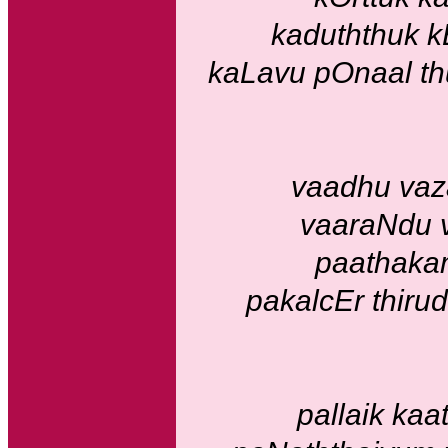
kaduththuk k
kaLavu pOnaal th
vaadhu vaz
vaaraNdu v
paathakam
pakalcEr thirud
pallaik ka