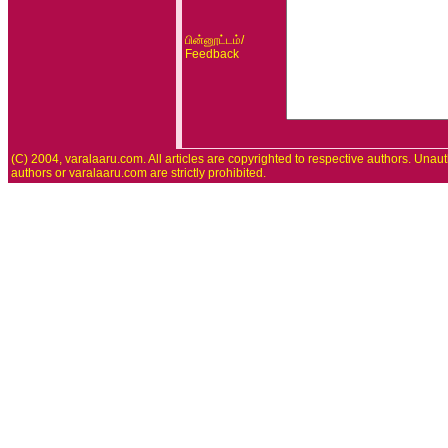
/
பின்னூட்டம்
Feedback
(C) 2004, varalaaru.com. All articles are copyrighted to respective authors. Unaut
authors or varalaaru.com are strictly prohibited.