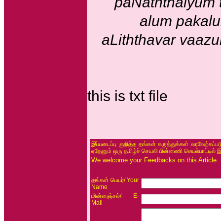
paNaththaiyum 
alum pakalu
aLiththavar vaazu
this is txt file
இப்படைப்பு குறித்த தங்கள் கருத்துக்கள் வரவேற்கப்
ஏதேனும் ஒரு தமிழ்ச் செயலி பின்னணி செயல்பாட்டில் 
We welcome your Feedbacks on this Article.
/ Your
தங்கள் பெயர்
Name
/ E-
மின்னஞ்சல்
Mail