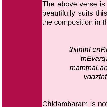
The above verse is
beautifully suits t
the composition in t
thiththI e
thEvarg
maththaLam
vaazth
Chidambaram is not 