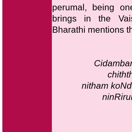
perumal, being one
brings in the Va
Bharathi mentions th
Cidambar
chitht
nitham koNd
ninRir