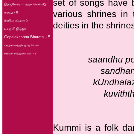
set of songs have 
இராஜகேசரி - புத்தக வெளியீடு
various shrines in
பழுவூர் - 8
பிரதிமாலட்ஷணம்
deities in the shrine
யசுகுனி ஜிஞ்ஜா
Gopalakrishna Bharathi - 5
மஹாவைத்தியநாத சிவன்
சங்கச் சிந்தனைகள் - 7
saandhu po
sandha
kUndhalaz
kuvith
Kummi is a folk da