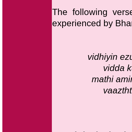
The following ver
experienced by Bhar
vidhiyin ez
vidda 
mathi am
vaazth