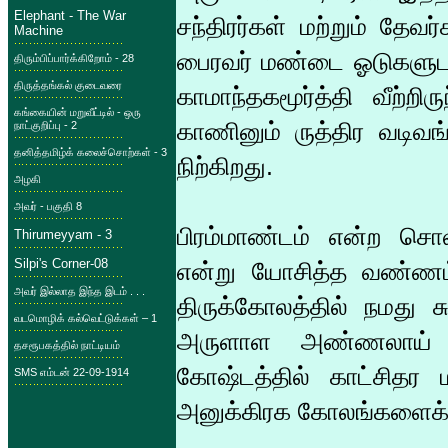
Elephant - The War
சந்திரர்கள் மற்றும் தேவர
Machine
பைரவர் மண்டை ஓடுகளுடன
திரும்பிப்பார்க்கிறோம் - 28
திருத்தங்கல் குடைவரை
காமாந்தகமூர்த்தி வீற்றி
கங்கையின் மறுவீட்டில் - ஒரு
காணினும் ருத்திர வடிவங்க
நாட்குறிப்பு - 2
தனித்தமிழ்க் கலைச்சொற்கள் - 3
நிற்கிறது.
அழகி
அவர் - பகுதி 8
பிரம்மாண்டம் என்ற சொ
Thirumeyyam - 3
Silpi's Corner-08
என்று யோசித்த வண்ணம் மே
அவர் இல்லாத இந்த இடம் . . .
திருக்கோலத்தில் நமது ச
வடமொழிக் கல்வெட்டுக்கள் – 1
அருளாள அண்ணலாய் ச
தசரூபகத்தில் நாட்டியம்
கோஷ்டத்தில் காட்சிதர 
SMS எம்டன் 22-09-1914
அனுக்கிரக கோலங்களைக் 