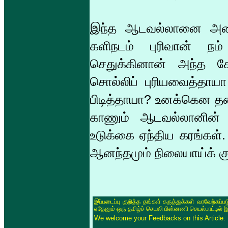
இந்த ஆடவல்லானை அனி
களிநடம் புரிவான் 
செதுக்கினான் அந்த சோழ
சொல்லிப் புரியவைத்தாய
பிடித்தாயா? உனக்கென தனி
காணும் ஆடவல்லானின் ச
உடுக்கை ஏந்திய கரங்கள்.
ஆனந்தமும் நிலையாய்க் குட
இப்படைப்பு குறித்த தங்கள் கருத்துக்கள் வரவேற்கப்
ஏதேனும் ஒரு தமிழ்ச் செயலி பின்னணி செயல்பாட்டில் 
We welcome your Feedbacks on this Article.