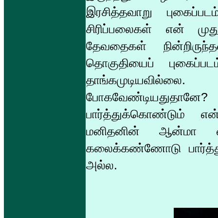
இரசித்தவாறு புகைப்
சிரிப்பலைகள் என் முது
தேவதைகள் நின்றிருந
தொகுதியைப் புகைப்பட
தாங்கமுடியவில்லை. 
போகவேண்டியதுதான
பார்த்துக்கொண்டும் என
மனிதனின் ஆன்மா வி
கலைக்கண்ணோடு பார்த்த
அல்ல.