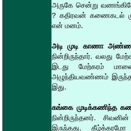
அருகே சென்று வணங்கின
? கதிரவன் கணைகடல் ம
என் மனம்.
அடி முடி காணா அண்ண
நின்றிருந்தார். வலது மேற
இடது மேற்கரம் மானைப
அழுந்தியவண்ணம் இருந்தத
இது.
கங்கை முடிக்கணிந்த க
நின்றிருந்தனர். சிவ
இருந்தது. கீழ்க்கர