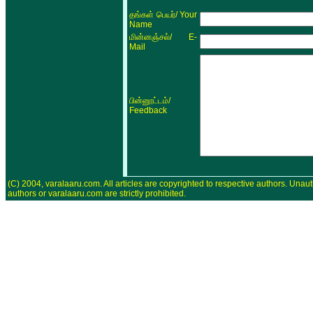
/ Your
தங்கள் பெயர்
Name
/ E-
மின்னஞ்சல்
Mail
/
பின்னூட்டம்
Feedback
(C) 2004, varalaaru.com. All articles are copyrighted to respective authors. Unaut
authors or varalaaru.com are strictly prohibited.