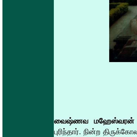
வைஷ்ணவ மஹேஸ்வரன்
புரிந்தார். நின்ற திருக்