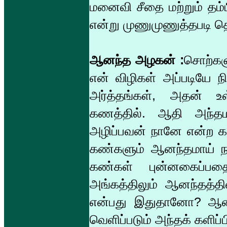
மனைவி சீதை மற்றும் தம்
என்று முணுமுணுத்தபடி தெற
ஆனந்த அழகன் :
சொற்களு
என் விழிகள் அப்படியே 
அர்த்தங்கள், அதன் உ
கணத்தில். ஆதி அந்த
அழிப்பவன் நானே என்ற கள
கண்களும் ஆனந்தமாய் நக
கண்கள் புன்னகைப்ப
அங்கத்திலும் ஆனந்தத்தி
என்பது இதுதானோ? ஆனந
வெளிப்படும் அந்தக் களிப்