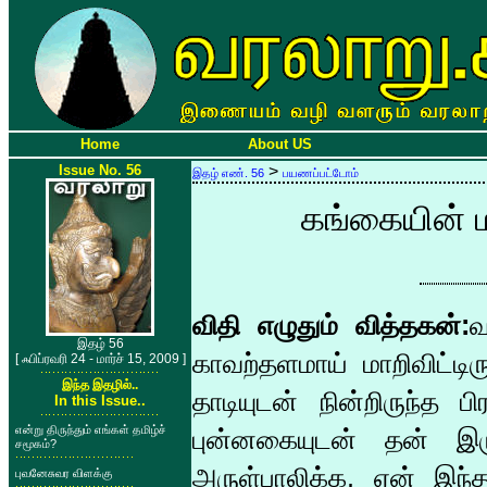
Home
About US
Issue No. 56
>
இதழ் எண். 56
பயணப்பட்டோம்
கங்கையின் மறு
விதி எழுதும் வித்தகன்:
வ
இதழ் 56
காவற்தளமாய் மாறிவிட்டிர
[ ஃபிப்ரவரி 24 - மார்ச் 15, 2009 ]
இந்த இதழில்..
தாடியுடன் நின்றிருந்த
In this Issue..
என்று திருந்தும் எங்கள் தமிழ்ச்
புன்னகையுடன் தன் இர
சமூகம்?
அருள்பாலிக்க, ஏன் இந்
புவனேசுவர விளக்கு