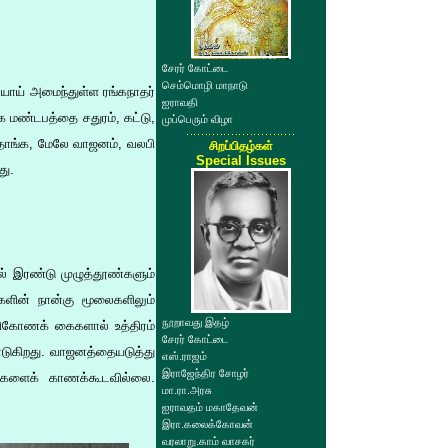
சேரர் கோட்டை
செம்மொழி மாநாடு
யாய் அமைந்துள்ள ரங்கநாதர்
ஐராவதி
 மண்டபத்தை சதுரம், கட்டு,
முப்பெரும் விழா
் தாங்க, மேலே வாஜனம், வலபி
சிறப்பிதழ்கள்
Special Issues
து.
ில் இரண்டு முழுத்தூண்களும்
களின் நான்கு மூலைகளிலும்
நூறாவது இதழ்
ிரிகோணக் கைகளால் உத்திரம்
சேரர் கோட்டை
ாடுகிறது. வாஜனத்தையடுத்து
எஸ்.ராஜம்
இராஜேந்திர சோழர்
ப்புகளைக் காணக்கூடவில்லை.
மா.ரா.அரசு
ஐராவதம் மகாதேவன்
இரா.கலைக்கோவன்
வரலாறு.காம் வாசகர்