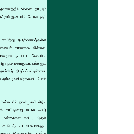
தாசனத்தில் உள்ளன. தாடியும்
ுக்கும் இடையில் பெருமாளும்
சாய்த்து ஒருக்கணித்துள்ள
க்கையைக் காணக்கூடவில்லை.
ும் பூசப்பட்ட நிலையில்
ரிநூலும் மகரகுண்டலங்களும்
க்கித் திருப்பப்பட்டுள்ளன.
ருவருமே முனிவர்களைப் போல்
ின்சுவரில் நான்முகன் சிறிய
ைக் காட்டுமாறு போல அவர்
 முன்கைகள் காப்பு, அருள்
ரண்டு ஆடவர் வடிவங்களும்
்களும் பெருமாளின் நான்கு