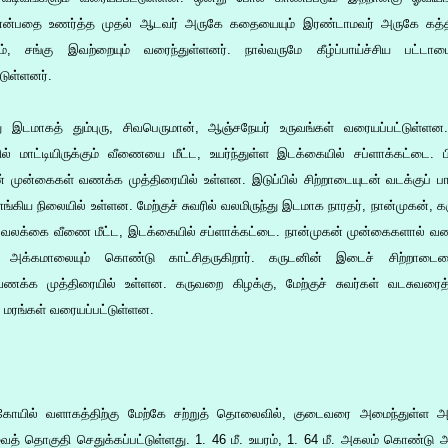
 என்பதை உணர்த்த முதல் ஆடவர் அருகே கதையையும் இரண்டாமவர் அருகே கத்திய
, சங்கு இவற்றையும் வரைந்துள்ளனர். நால்வருமே கீழ்ப்பாய்ச்சிய பட்
ுள்ளனர்.
ந்து இடமாகத் தும்புரு, சிவபெருமான், ஆஞ்சநேயர் உருவங்கள் வரையப்பட்டுள்ள
ல் மாட்டியிருக்கும் வீணையை மீட்ட, உயர்ந்துள்ள இடக்கையில் சப்ளாக்கட்டை. ப
 முன்கைகள் வணக்க முத்திரையில் உள்ளன. இடுப்பில் சிற்றாடையுடன் வடக்குப் 
ிய நிலையில் உள்ளன. மேற்குச் சுவரில் வலமிருந்து இடமாக நாரதர், நான்முகன், 
 வலக்கை வீணை மீட்ட, இடக்கையில் சப்ளாக்கட்டை. நான்முகன் முன்கைகளால் வண
 அக்கமாலையும் கொண்டு காட்சிதருகிறார். கருடனின் இடைச் சிற்றாடையை
்க முத்திரையில் உள்ளன. கருவறை கிழக்கு, மேற்குச் சுவர்கள் வடசுவரைத் த
 மரங்கள் வரையப்பட்டுள்ளன.
ோயில் வளாகத்திற்கு மேற்கே சற்றுத் தொலைவில், குடைவரை அமைந்துள்ள அத
் தொகுதி செதுக்கப்பட்டுள்ளது. 1. 46 மீ. உயரம், 1. 64 மீ. அகலம் கொண்டு 