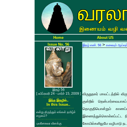
Home
About US
Issue No. 56
>
இதழ் எண். 56
கலையும் ஆய்வும
இதழ் 56
[ ஃபிப்ரவரி 24 - மார்ச் 15, 2009 ]
விருதுநகர் மாவட்டத்தில் வி
இந்த இதழில்..
குன்றில் தென்பார்வையாக
In this Issue..
தொகுதியொன்றும் காணப
என்று திருந்தும் எங்கள் தமிழ்ச்
சமூகம்?
இணைத்துக்கொள்ளப்பட்ட ந
கோயில்களிலுமே வழிபாடு நடக
புவனேசுவர விளக்கு