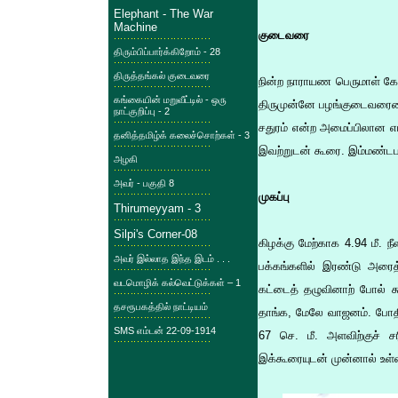
Elephant - The War
Machine
குடைவரை
திரும்பிப்பார்க்கிறோம் - 28
திருத்தங்கல் குடைவரை
நின்ற நாராயண பெருமாள் கே
கங்கையின் மறுவீட்டில் - ஒரு
திருமுன்னே பழங்குடைவரையை
நாட்குறிப்பு - 2
சதுரம் என்ற அமைப்பிலான எட
தனித்தமிழ்க் கலைச்சொற்கள் - 3
இவற்றுடன் கூரை. இம்மண்டபத
அழகி
அவர் - பகுதி 8
முகப்பு
Thirumeyyam - 3
Silpi's Corner-08
கிழக்கு மேற்காக 4.94 மீ. ந
அவர் இல்லாத இந்த இடம் . . .
பக்கங்களில் இரண்டு அரைத
வடமொழிக் கல்வெட்டுக்கள் – 1
கட்டைத் தழுவினாற் போல் க
தசரூபகத்தில் நாட்டியம்
தாங்க, மேலே வாஜனம். போத
SMS எம்டன் 22-09-1914
67 செ. மீ. அளவிற்குச் சர
இக்கூரையுடன் முன்னால் உள்