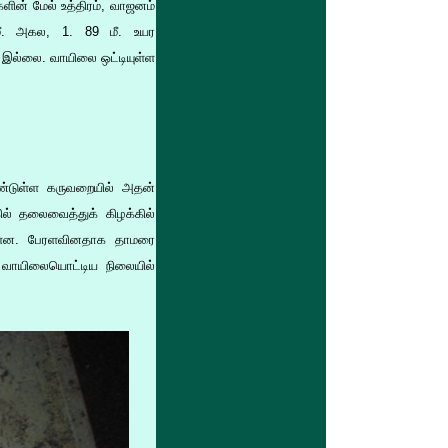
ளின் மேல் உத்திரம், வாஜனம்
 மீ. அகல, 1. 89 மீ. உயர
று இல்லை. வாயிலை ஒட்டியுள்ள
ாண்டுள்ள கருவறையில் அதன்
ில் தலைவைத்துக் கிழக்கில்
ட்டுள்ளன. பேரளவினதாக தாமரை
 வாயிலையொட்டிய நிலையில்