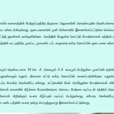
ாயில் வளாகத்தின் மேற்குப்புறத்தே நிருவாக அலுவலரின் அறைக்கருகே தென்பார்வை
 உள்ளடக்கியுள்ளது. குடைவரையின் முன் பின்னாளில் இணைக்கப்பட்டுள்ள செவ்வக
்டுத் தூண்கள் தாங்குகின்றன. அவற்றின் மேலுள்ள வெட்டுப் போதிகைகள் உத்திரம
்தின் வடபுறத்தே முகப்பு, முகமண்டபம், கருவறை என்ற அமைப்பில் குடைவரை உள்ள
ீளமும் தென்வடலாக 74 செ. மீ. அகலமும் 2 மீ. உயரமும் பெற்றுள்ள முகப்பின் நடுவ
்தூண்களும் சதுரம், நீளமான கட்டு என்ற அமைப்பில் காணப்படுகின்றன. சதுரங்
ூம்பு போன்ற அலங்கரிப்பு உள்ளது. கட்டுகளின் மேல் அமர்ந்துள்ள போதிகைகள் வ
ிகைக் கைகளில் கீழ்க்கை பேரளவினதாக அமைய, மேற்கை மடிப்புடன் உத்திரம் தெ
ிவாகக் கீழிறங்கும் கூரை கீழ்ப்புறம் மடிப்புப் பெற்றுள்ளது. கபோத அலங்கரி
ள மண்டபத்தின் கூரை நன்கு பொருந்துமாறு இணைக்கப்பட்டுள்ளது.