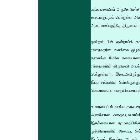
பாம்பணையின் அருகே மேற்கில
சடைமகுடமும் பெற்றுள்ள அவர்
அவர் வலப்புறத்தே திருமகள்,
ஒன்றன் பின் ஒன்றாய்க் க
ரங்கநாதரின் வலக்கை முழங
தலைக்கு மேலே சுதையாலா
ரங்கநாதரின் திருமேனி அலங
பெற்றுள்ளார். இடையிலிருந்
இப்பாதங்களின் பின்னிருக்க
பின்னாளைய சுதையிணைப்புக
கூரையைப் போலவே கருவறையின்
அளவிலான சுதைவடிவமாய்க் க
இருக்கையான தாமரையிலிருந
முத்திரைகளில் அமைய, பி
இடப்புறம் இரண்டு ஆடவர் 