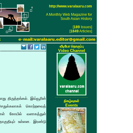
http://www.varalaaru.com
A Monthly Web Magazine for
South Asian History
[
189
Issues]
[
1849
Articles]
k
வீடியோ தொகுப்பு
Video Channel
ளது திருத்தங்கல். இவ்வூரின்
நிகழ்வுகள்
Events
செதுக்கலாகக் கொற்றவைத்
ாள் கோயில் வளாகத்துள்
ொகுதியும் உள்ளன. இரண்டு