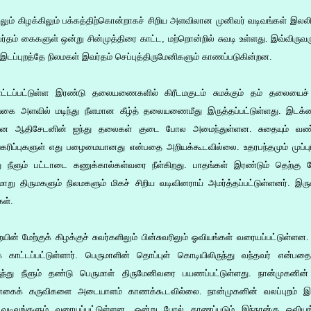
ும் கிழக்கிலும் பக்கத்திற்கொன்றாகச் சிறிய அளவிலான முனிவர் வடிவங்கள் இலலி
தம் கைகளுள் ஒன்று சின்முத்திரை காட்ட, மற்றொன்றில் சுவடி உள்ளது. இவ்விருவர
 இடப்புறத்தே நிலமகள் இவர்தம் செப்புத்திருமேனிகளும் காணப்படுகின்றன.
ாட்டப்பட்டுள்ள இரண்டு தலையணைகளில் கிரீடமகுடம் சுமக்கும் தம் தலையைச் 
்கை அளவில் மடிந்து நீளமான கீழ்த் தலையணைமீது இருத்தப்பட்டுள்ளது. இட
ன ஆதிசேடனின் ஐந்து தலைகள் குடை போல அமைந்துள்ளன. சுதையும் வண்ணம
்கரிப்புகளுள் எது பழைமையானது என்பதை அறியக்கூடவில்லை. உதரபந்தமும் முப்பு
து நீளும் பட்டாடை கணுக்கால்கள்வரை நீள்கிறது. பாதங்கள் இரண்டும் தெற்கு நோ
ுமாறு திருமகளும் நிலமகளும் மிகச் சிறிய வடிவினராய் அமர்த்தப்பட்டுள்ளனர். இ
ள்.
 மேற்குக் கிழக்குச் சுவர்களிலும் பின்சுவரிலும் ஓவியங்கள் வரையப்பட்டுள்ளன. ப
ாட்டப்பட்டுள்ளார். பெருமாளின் தொப்புள் கொடியிலிருந்து வந்தவர் என்பத
்து நீளும் தண்டு பெருமாள் திருமேனிவரை பயணப்பட்டுள்ளது. நான்முகனின்
ன்கைக் கருவிகளை அடையாளம் காணக்கூடவில்லை. நான்முகனின் வலப்புறம் இ
வடிவங்களும் வரையப்பட்டுள்ளன. ஒன்று போல் காணப்படும் இந்நான்கு ஓவியங