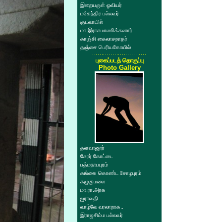
இறையருள் ஓவியர்
மகேந்திர பல்லவர்
குடவாயில்
மா.இராசமாணிக்கனார்
காஞ்சி கைலாசநாதர்
தஞ்சை பெரியகோயில்
புகைப்படத் தொகுப்பு
Photo Gallery
தளவானூர்
சேரர் கோட்டை
பத்மநாபபுரம்
கங்கை கொண்ட சோழபுரம்
கழுகுமலை
மா.ரா.அரசு
ஐராவதி
வாழ்வே வரலாறாக..
இராஜசிம்ம பல்லவர்