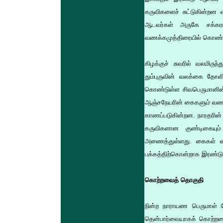
கருவிகளைச் சுட்டுகின்றன
ஆடவர்கள் அருகே சக்கரம்
வணக்கமுத்திரையில் கொண்ட
கிழக்குச் சுவரில் வலமிரு
தும்புருவின் வலக்கை தோளி
கொண்டுள்ள சிவபெருமானின்
ஆஞ்சநேயரின் கைகளும் வணங்க
காணப்படுகின்றன. நாரதரின்
கருவிகளான குண்டிகையும்
அணைத்துள்ளது. கைகள் வணக
பக்கத்திற்கொன்றாக இரண்டு
கொற்றவைத் தொகுதி
நின்ற நாராயண பெருமாள் க
தென்பார்வையாகக் கொற்றவைத