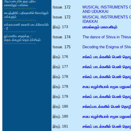
அடிப்படையில் ஒரு புதிய
வரலாற்றுப் பார்வை
Issue. 172
MUSICAL INSTRUMENTS O
AND UDUKKAI
பைஞ்ஞீலிப் பதிவுகளில் கோயிலும்
மக்களும்
Issue. 172
MUSICAL INSTRUMENTS OF
IDAKKAI
சக்கரபாணி சுவாமி மாடக்கோயில்
இதழ். 173
மாமல்லரும் மகாபலியும்
- 2
ஜப்பானிய ஹைக்கு -
Issue. 174
The dance of Shiva in Thir
தொடக்கமும் தொடர்ச்சியும்
Issue. 175
Decoding the Enigma of Shi
இதழ். 176
சங்கப் பாடல்களில் பெண் தொ
இதழ். 177
சங்கப் பாடல்களில் பெண் தொ
இதழ். 178
சங்கப் பாடல்களில் பெண் தொ
இதழ். 179
சமய எழுச்சியால் சமூக மறுமலர்ச
இதழ். 179
சங்கப் பாடல்களில் பெண் தொ
இதழ். 180
சங்கப்பாடல்களில் பெண் தொழ
இதழ். 180
சமய எழுச்சியால் சமூக மறுமலர்ச
இதழ். 181
சங்கப் பாடல்களில் பெண் தொழ