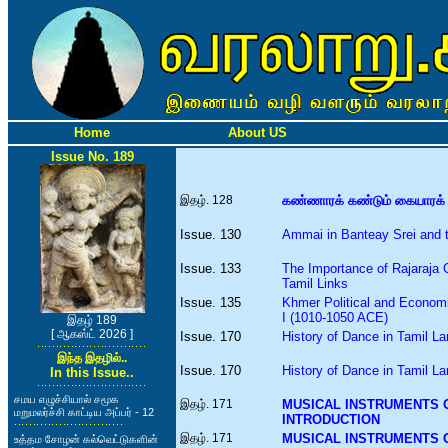
Home
About US
Issue No. 189
இதழ். 128
கண்ணாரக் கண்டும் கையாரக் கூப
Issue. 130
Ammai in Banteay Srei and t
Issue. 133
The Importance of Rajaraja C
Tamil Links
Issue. 135
Khmer Political and Econom
I (1010-1050 ACE)
இதழ் 189
[ ஆகஸ்ட் 2026 ]
Issue. 170
History of Dance in Tamil La
இந்த இதழில்..
Issue. 170
History of Dance in Tamil La
In this Issue..
சமய எழுச்சியால் சமூக
இதழ். 171
MUSICAL INSTRUMENTS OF
மறுமலர்ச்சி காட்டிய அப்பர் - 12
INTRODUCTION
இதழ். 171
MUSICAL INSTRUMENTS OF
உத்தம சோழன் கல்வெட்டுகளின்