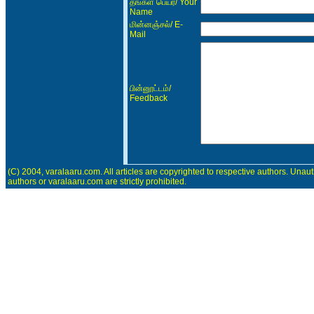
/ Your
தங்கள் பெயர்
Name
/ E-
மின்னஞ்சல்
Mail
/
பின்னூட்டம்
Feedback
(C) 2004, varalaaru.com. All articles are copyrighted to respective authors. Unaut
authors or varalaaru.com are strictly prohibited.