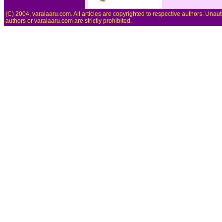
(C) 2004, varalaaru.com. All articles are copyrighted to respective authors. Unaut
authors or varalaaru.com are strictly prohibited.