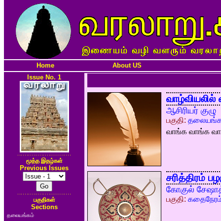
Home
About US
Issue No. 1
வாழ்வியலில்
ஆசிரியர் குழு
பகுதி:
தலையங்க
வாங்க வாங்க வாங
மூத்த இதழ்கள்
Previous Issues
சரித்திரம் பழ
கோகுல் சேஷாத
பகுதி:
கதைநேரம
பகுதிகள்
Sections
தலையங்கம்