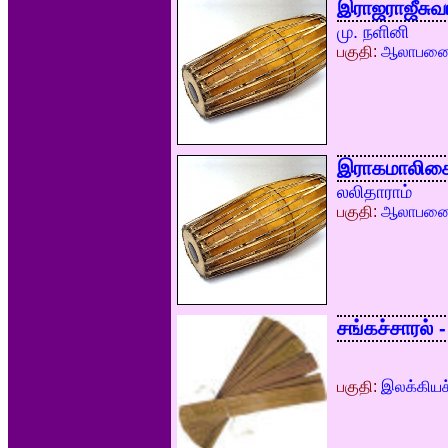
இராஜராஜீசுவர
மு. நளினி
பகுதி:
ஆலாபன
இராகமாலிகை
லலிதாராம்
பகுதி:
ஆலாபன
சங்கச்சாரல் -
பகுதி:
இலக்கியச