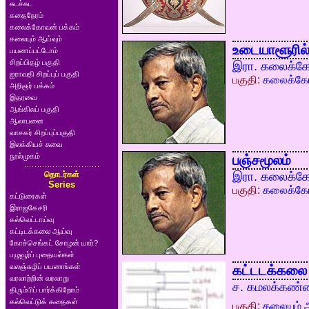
சுடச்சுட
கதைநேரம்
கலைக்கோவன் பக்கம்
கலையும் ஆய்வும்
உடையாளூரில்
பயணப்பட்டோம்
சிறப்பிதழ் பகுதி
இரா. கலைக்க
ஐராவதி சிறப்புப் பகுதி
பகுதி:
கலைக்கோ
அறிஞர் பக்கம்
இதரவை
ஆங்கிலப் பகுதி
ஆலாபனை
வாசகர் சிறப்புப்பகுதி
இலக்கியச் சுவை
நூல்முகம்
பஞ்சமூலம்
தொடர்கள்
இரா. கலைக்க
Series
பகுதி:
கலைக்கோ
கட்டுரைகள்
இராஜகேசரி
கல்வெட்டாய்வு
கட்டிடக்கலை ஆய்வு
கோச்செங்கட் சோழன் யார்?
பழுவூர்ப் புதையல்கள்
வலஞ்சுழிப் பயணங்கள்
கட்டடக்கலை 
வரலாற்றின் வரலாறு
ச. கமலக்கண்
திரும்பிப் பார்க்கிறோம்
கல்வெட்டுக் கதைகள்
பகுதி:
கலையும் ஆ