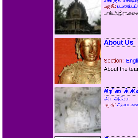
கோகுல் சேஷாத
பகுதி:
பயணப்பட்
டாக்டர்.இரா.க
About Us
Section:
Engl
About the te
சிரட்டைக் கி
அர. அகிலா
பகுதி:
ஆலாபன