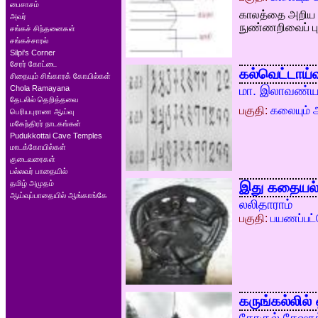
பைசாசம்
காலத்தை அறிய ம
அவர்
நுண்ணறிவைப் புர
சங்கச் சிந்தனைகள்
சங்கச்சாரல்
Silpi's Corner
சேரர் கோட்டை
கல்வெட்டாய்வ
சிதையும் சிங்காரக் கோயில்கள்
Chola Ramayana
மா. இலாவண்ய
தேடலில் தெறித்தவை
பகுதி:
கலையும் ஆ
பெரியபுராண ஆய்வு
மகேந்திரர் நாடகங்கள்
Pudukkottai Cave Temples
மாடக்கோயில்கள்
குடைவரைகள்
பல்லவர் பாதையில்
தமிழ் அமுதம்
இது கதையல்
ஆய்வுப்பாதையில் ஆங்காங்கே
லலிதாராம்
பகுதி:
பயணப்பட்
கருங்கல்லில்